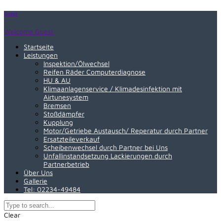
Guest
Welcome Guest
Startseite
Leistungen
Inspektion/Ölwechsel
Reifen Räder Computerdiagnose
HU & AU
Klimaanlagenservice / Klimadesinfektion mit
Airtunesystem
Bremsen
Stoßdämpfer
Kupplung
Motor/Getriebe Austausch/ Reperatur durch Partner
Ersatzteileverkauf
Scheibenwechsel durch Partner bei Uns
Unfallinstandsetzung Lackierungen durch
Partnerbetrieb
Über Uns
Gallerie
Tel: 02234-49484
Clear