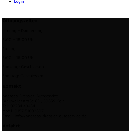
Login
Öffnungszeiten
Montag – Donnerstag
8:00 – 18:00 Uhr
Freitag
8:00 – 16:00 Uhr
Samstag: Geschlossen
Sonntag: Geschlossen
Kontakt
Andreas-Dressler-Autoservice
Brauweilerstraße.83 , 50859 Köln
Tel: 02234 49484
Mobil: 0157 51082807
Email: info@andreas-dressler-autoservice.de
Anfahrt